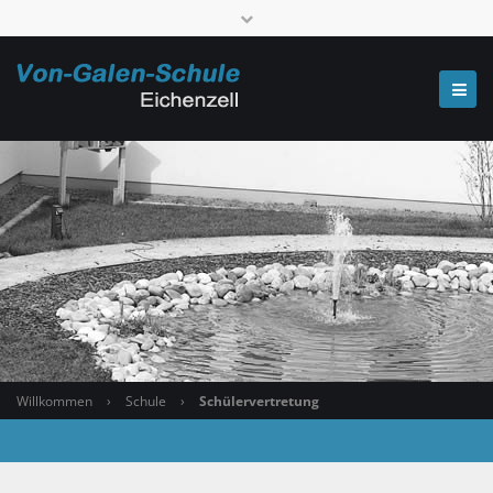
Telefon: 0661 6006-520000
poststelle.7667@schule.landkreis-fulda.de
Willkommen
›
Schule
›
Schülervertretung