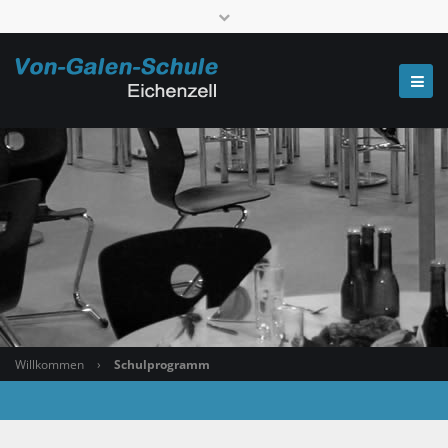
Telefon: 0661 6006-520000
poststelle.7667@schule.landkreis-fulda.de
Willkommen
›
Schulprogramm